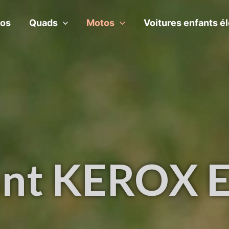
pos
Quads
Motos
Voitures enfants é
ant KEROX E