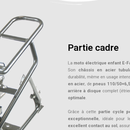
Partie cadre
La
moto électrique enfant E-F
Son
châssis en acier tubul
durabilité, même en usage intens
en acier
, de
pneus 110/50×6,
arrière à disque
complet (étrier
optimale
.
Grâce à cette
partie cycle p
exceptionnelle
, idéale pour 
excellent contact au sol
, assu