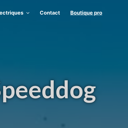
lectriques
Contact
Boutique pro
Speeddog