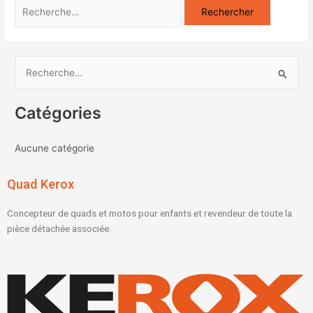
R
e
Catégories
c
h
Aucune catégorie
e
r
Quad Kerox
c
h
Concepteur de quads et motos pour enfants et revendeur de toute la
e
pièce détachée associée.
r
: