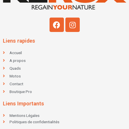
F
I
a
n
c
s
Liens rapides
e
t
b
a
Accueil
o
g
A propos
o
r
Quads
k
a
Motos
m
Contact
Boutique Pro
Liens Importants
Mentions Légales
Politiques de confidentialités