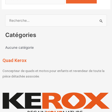
R
e
Catégories
c
h
Aucune catégorie
e
r
Quad Kerox
c
h
Concepteur de quads et motos pour enfants et revendeur de toute la
e
pièce détachée associée.
r
: