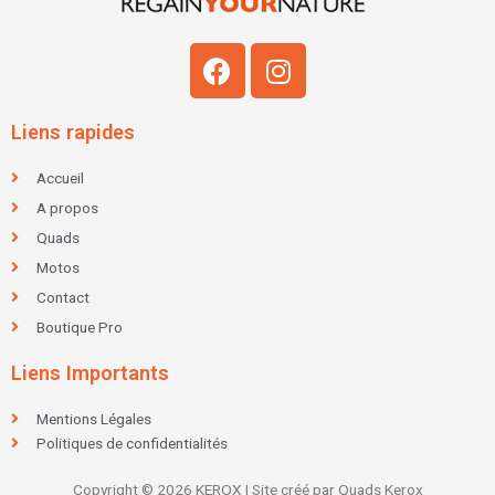
F
I
a
n
c
s
Liens rapides
e
t
b
a
Accueil
o
g
A propos
o
r
Quads
k
a
Motos
m
Contact
Boutique Pro
Liens Importants
Mentions Légales
Politiques de confidentialités
Copyright © 2026 KEROX | Site créé par Quads Kerox